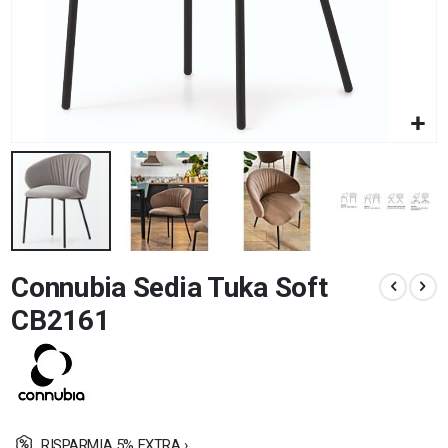
Vai
Connubia Sedia Tuka Soft
all'inizio
della
CB2161
galleria
di
immagini
RISPARMIA 5% EXTRA ›