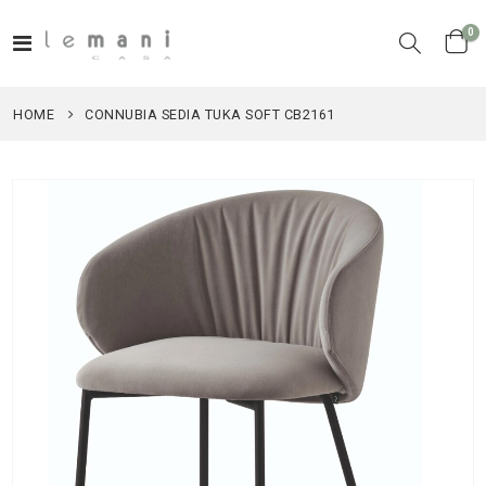
el
0
Toggle
Cart
Nav
HOME
CONNUBIA SEDIA TUKA SOFT CB2161
Vai
alla
fine
della
galleria
di
immagini