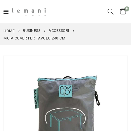
el
0
Toggle
Cart
Nav
BUSINESS
ACCESSORI
HOME
MOIA COVER PER TAVOLO 240 CM
Vai
alla
fine
della
galleria
di
immagini