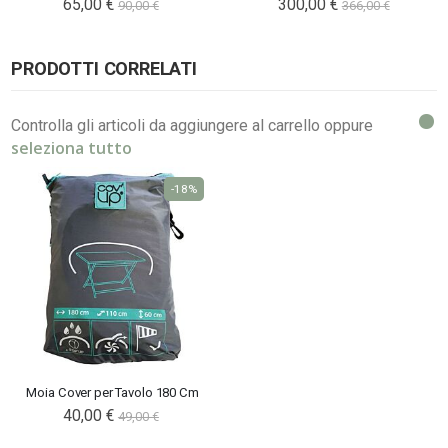
Special
65,00 €
300,00 €
90,00 €
366,00 €
Price
PRODOTTI CORRELATI
Controlla gli articoli da aggiungere al carrello oppure
seleziona tutto
-18%
Moia Cover per Tavolo 180 Cm
Special
40,00 €
49,00 €
Price