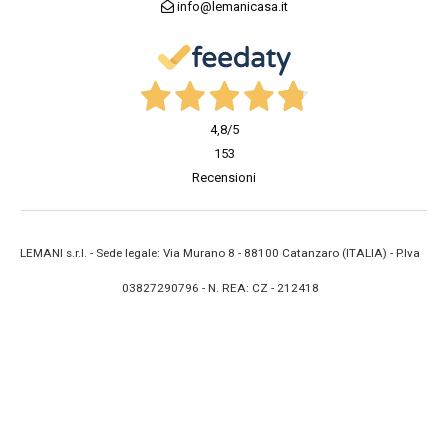
info@lemanicasa.it
4,8
/5
153
Recensioni
LEMANI s.r.l. - Sede legale: Via Murano 8 - 88100 Catanzaro (ITALIA) - P.Iva
03827290796 - N. REA: CZ - 212418