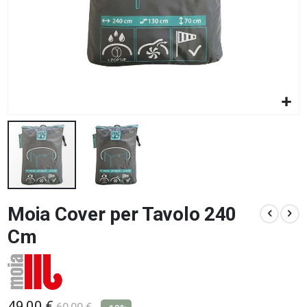
Vai
Moia Cover per Tavolo 240
all'inizio
della
Cm
galleria
di
immagini
49,00 €