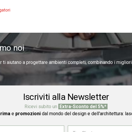
amo noi
er ti aiutano a progettare ambienti completi, combinando i miglior
Iscriviti alla Newsletter
Ricevi subito un
Extra-Sconto del 5%*
prima
e
promozioni
dal mondo del design e dell'architettura: las