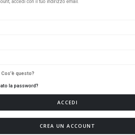
ount, accedi con il tuo indirizzo email.
i
Cos'è questo?
cato la password?
ACCEDI
CREA UN ACCOUNT