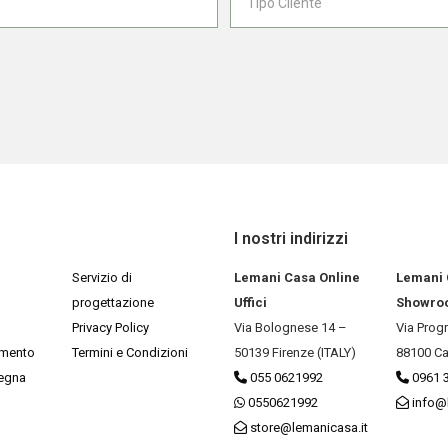
I nostri indirizzi
Servizio di
Lemani Casa Online
Lemani
progettazione
Uffici
Showro
Privacy Policy
Via Bolognese 14 –
Via Prog
amento
Termini e Condizioni
50139 Firenze (ITALY)
88100 Ca
segna
055 0621992
0961 
0550621992
info@
store@lemanicasa.it