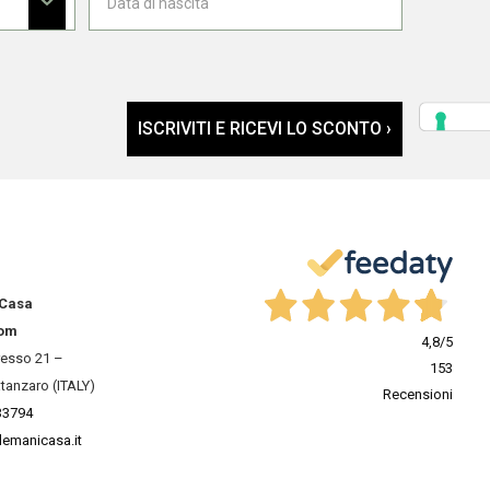
ISCRIVITI E RICEVI LO SCONTO ›
 Casa
om
4,8
/5
resso 21 –
153
tanzaro (ITALY)
Recensioni
33794
lemanicasa.it