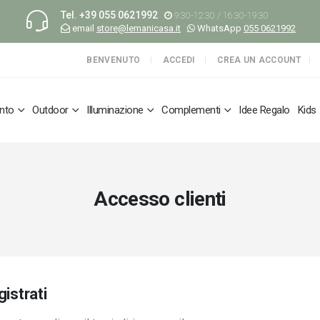
Tel.
+39 055 0621992
9:30-12:30 / 16:30-19:30
email
store@lemanicasa.it
WhatsApp
055 0621992
BENVENUTO
ACCEDI
CREA UN ACCOUNT
nto
Outdoor
Illuminazione
Complementi
Idee Regalo
Kids
Accesso clienti
gistrati