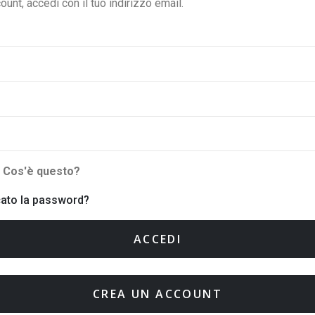
ount, accedi con il tuo indirizzo email.
i
Cos'è questo?
cato la password?
ACCEDI
CREA UN ACCOUNT