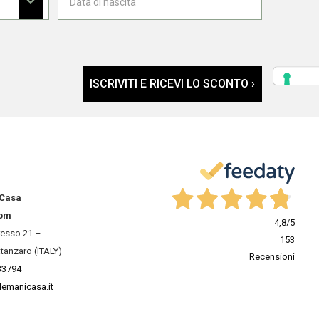
ISCRIVITI E RICEVI LO SCONTO ›
 Casa
om
4,8
/5
resso 21 –
153
tanzaro (ITALY)
Recensioni
33794
lemanicasa.it