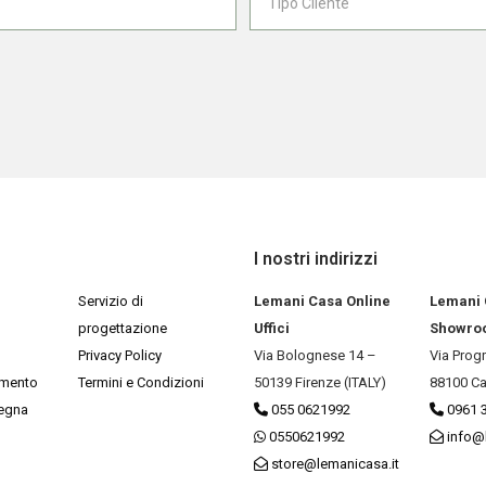
I nostri indirizzi
Servizio di
Lemani Casa Online
Lemani
progettazione
Uffici
Showro
Privacy Policy
Via Bolognese 14 –
Via Prog
amento
Termini e Condizioni
50139 Firenze (ITALY)
88100 Ca
segna
055 0621992
0961 
0550621992
info@
store@lemanicasa.it