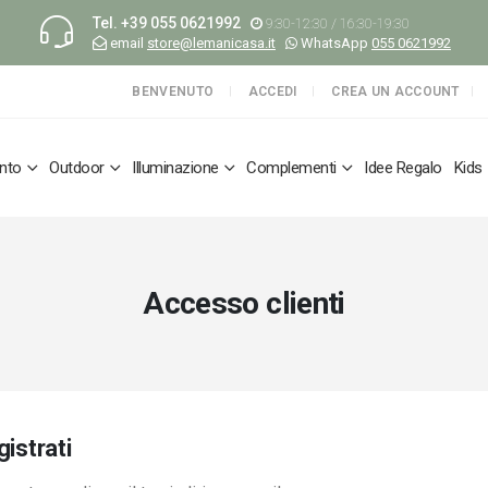
Tel.
+39 055 0621992
9:30-12:30 / 16:30-19:30
email
store@lemanicasa.it
WhatsApp
055 0621992
BENVENUTO
ACCEDI
CREA UN ACCOUNT
nto
Outdoor
Illuminazione
Complementi
Idee Regalo
Kids
Accesso clienti
gistrati