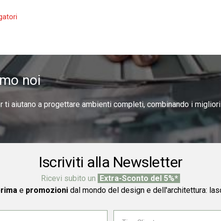
amo noi
er ti aiutano a progettare ambienti completi, combinando i miglior
Iscriviti alla Newsletter
Ricevi subito un
Extra-Sconto del 5%*
prima
e
promozioni
dal mondo del design e dell'architettura: las